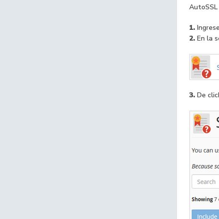
AutoSSL e
1.
Ingrese
2.
En la s
3.
De clic