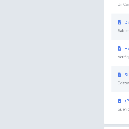
Un Cert
Di
Sabemo
He
Verifi
Si
Existe
¿P
Si, en