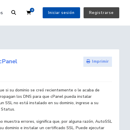
0
Carrito
os
Iniciar sesión
Registrarse
 cPanel
Imprimir
ue si su dominio se creó recientemente o le acaba de
propagan los DNS para que cPanel pueda instalar
n SSL no está instalado en su dominio, ingrese a su
 Status.
no muestra errores, significa que, por alguna razón, AutoSSL
u dominio e instalar un certificado SSL. Puede ejecutar