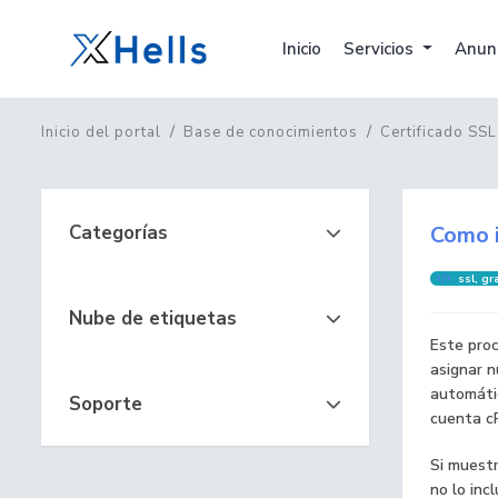
Inicio
Servicios
Anun
Inicio del portal
Base de conocimientos
Certificado SSL
Categorías
Como i
ssl, gra
Nube de etiquetas
Este proc
asignar 
automátic
Soporte
cuenta c
Si muestr
no lo inc