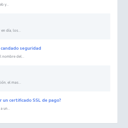
b y...
n día, los...
el candado seguridad
l nombre del...
ón, el mas...
 un certificado SSL de pago?
a un...