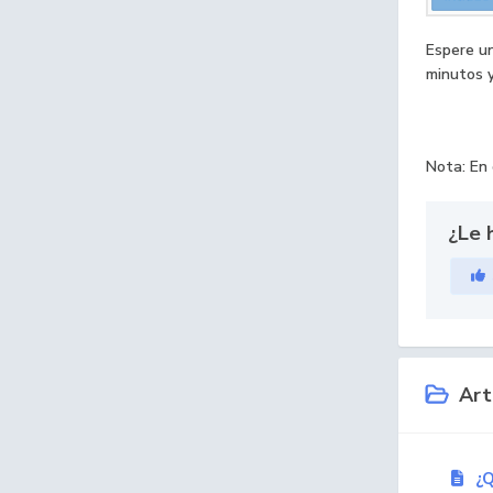
Espere un
minutos y
Nota: En 
¿Le 
Artí
¿Q