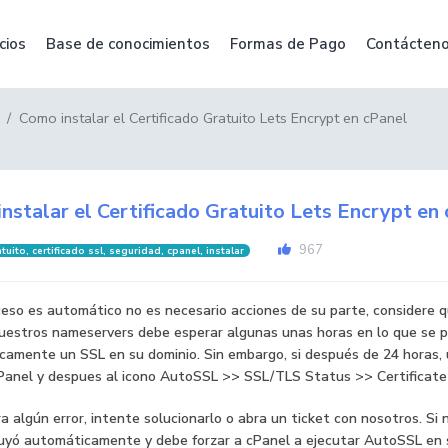
cios
Base de conocimientos
Formas de Pago
Contácten
Como instalar el Certificado Gratuito Lets Encrypt en cPanel
nstalar el Certificado Gratuito Lets Encrypt en
967
tuito, certificado ssl, seguridad, cpanel, instalar
eso es automático no es necesario acciones de su parte, considere q
nuestros nameservers debe esperar algunas unas horas en lo que se 
amente un SSL en su dominio. Sin embargo, si después de 24 horas, u
Panel y despues al icono AutoSSL >> SSL/TLS Status >> Certificate
a algún error, intente solucionarlo o abra un ticket con nosotros. Si 
luyó automáticamente y debe forzar a cPanel a ejecutar AutoSSL en s