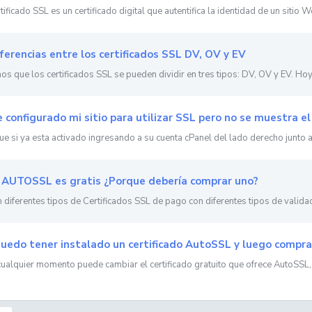
ificado SSL es un certificado digital que autentifica la identidad de un sitio We
ferencias entre los certificados SSL DV, OV y EV
s que los certificados SSL se pueden dividir en tres tipos: DV, OV y EV. Hoy e
 configurado mi sitio para utilizar SSL pero no se muestra 
que si ya esta activado ingresando a su cuenta cPanel del lado derecho junto a
 AUTOSSL es gratis ¿Porque debería comprar uno?
n diferentes tipos de Certificados SSL de pago con diferentes tipos de validaci
uedo tener instalado un certificado AutoSSL y luego comprar
 cualquier momento puede cambiar el certificado gratuito que ofrece AutoSSL, 