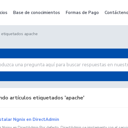
cios
Base de conocimientos
Formas de Pago
Contácten
s etiquetados apache
do artículos etiquetados 'apache'
stalar Ngnix en DirectAdmin
ar Nginx en DirectAdmin Por defecto, DirectAdmin se implementa con el servi