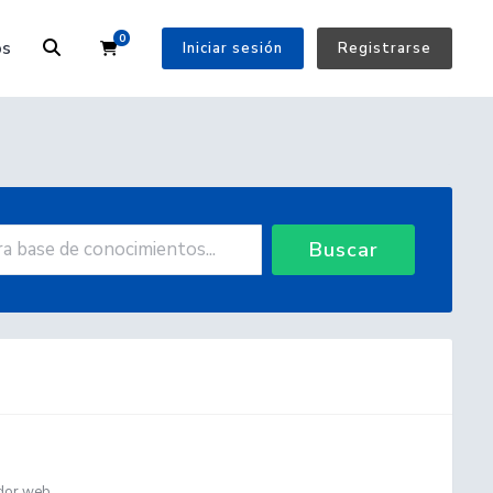
0
Carrito
os
Iniciar sesión
Registrarse
Buscar
dor web...