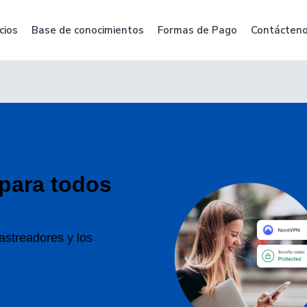
cios
Base de conocimientos
Formas de Pago
Contácten
para todos
astreadores y los