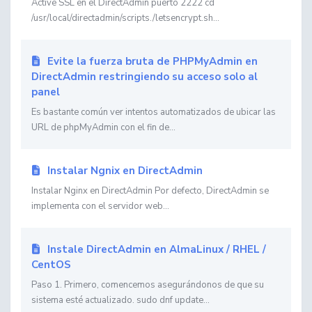
Active SSL en el DirectAdmin puerto 2222 cd
/usr/local/directadmin/scripts./letsencrypt.sh...
Evite la fuerza bruta de PHPMyAdmin en
DirectAdmin restringiendo su acceso solo al
panel
Es bastante común ver intentos automatizados de ubicar las
URL de phpMyAdmin con el fin de...
Instalar Ngnix en DirectAdmin
Instalar Nginx en DirectAdmin Por defecto, DirectAdmin se
implementa con el servidor web...
Instale DirectAdmin en AlmaLinux / RHEL /
CentOS
Paso 1. Primero, comencemos asegurándonos de que su
sistema esté actualizado. sudo dnf update...