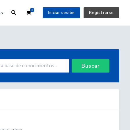
0
Carrito
os
Iniciar sesión
Registrarse
Buscar
r el archivo...