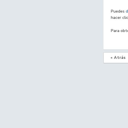
Puedes
d
hacer cli
Para obt
« Atrás