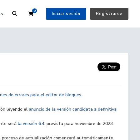
0
Carrito
os
Iniciar sesión
Registrarse
ones de errores para el editor de bloques
.
ión leyendo el
anuncio de la versión candidata a definitiva
.
ante será
la versión 6.4
, prevista para noviembre de 2023.
el proceso de actualización comenzará automáticamente.