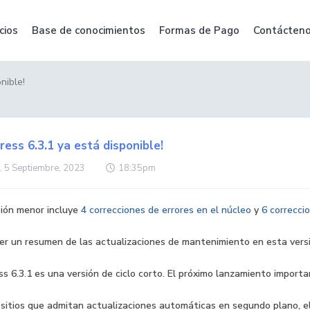
cios
Base de conocimientos
Formas de Pago
Contácten
nible!
ess 6.3.1 ya está disponible!
, 5 Septiembre, 2023
18:35pm
sión menor incluye
4 correcciones de errores en el núcleo
y
6 correcci
er un resumen de las actualizaciones de mantenimiento en esta vers
 6.3.1 es una versión de ciclo corto. El próximo lanzamiento import
s sitios que admitan actualizaciones automáticas en segundo plano, 